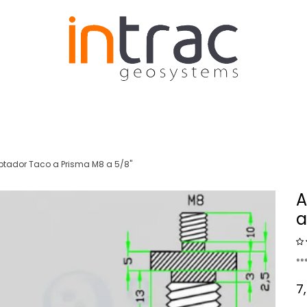
N Y EDIFIFACIÓN
AGRICULTURA
DRONES RTK
tador Taco a Prisma M8 a 5/8"
A
a
**
7