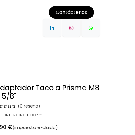
Contáctenos
CONTROL DE MAQUINARIA 3D
ALQUILER
POST VEN
daptador Taco a Prisma M8
 5/8"
(0 reseña)
* PORTE NO INCLUIDO ***
,90
€
(impuesto excluido)