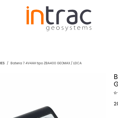
N Y EDIFIFACIÓN
AGRICULTURA
DRONES RTK
RES
Bateria 7.4V4AH tipo ZBA400 GEOMAX / LEICA
B
G
2