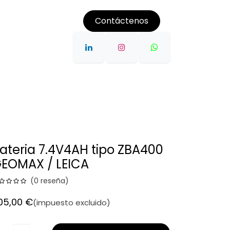
Contáctenos
CONTROL DE MAQUINARIA 3D
ALQUILER
POST VEN
ateria 7.4V4AH tipo ZBA400
EOMAX / LEICA
(0 reseña)
05,00
€
(impuesto excluido)