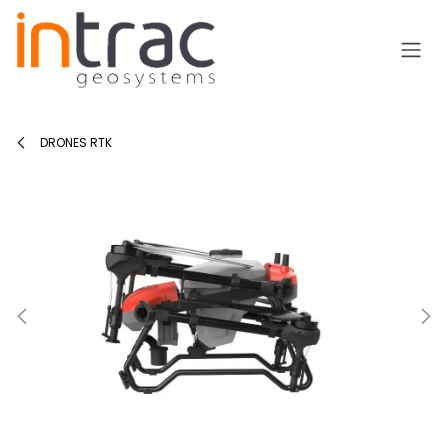
Ir al contenido
DRONES RTK