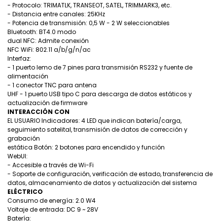
- Protocolo: TRIMATLK, TRANSEOT, SATEL, TRIMMARK3, etc.
- Distancia entre canales: 25KHz
- Potencia de transmisión: 0,5 W - 2 W seleccionables
Bluetooth: BT4.0 modo
dual NFC: Admite conexión
NFC WiFi: 802.11 a/b/g/n/ac
Interfaz:
- 1 puerto lemo de 7 pines para transmisión RS232 y fuente de
alimentación
- 1 conector TNC para antena
UHF - 1 puerto USB tipo C para descarga de datos estáticos y
actualización de firmware
INTERACCIÓN CON
EL USUARIO Indicadores: 4 LED que indican batería/carga,
seguimiento satelital, transmisión de datos de corrección y
grabación
estática Botón: 2 botones para encendido y función
WebUI:
- Accesible a través de Wi-Fi
- Soporte de configuración, verificación de estado, transferencia de
datos, almacenamiento de datos y actualización del sistema
ELÉCTRICO
Consumo de energía: 2.0 W4
Voltaje de entrada: DC 9 ~ 28V
Batería: