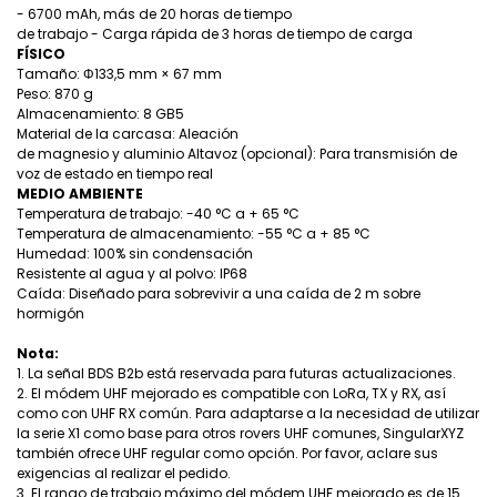
- 6700 mAh, más de 20 horas de tiempo
de trabajo - Carga rápida de 3 horas de tiempo de carga
FÍSICO
Tamaño: Φ133,5 mm × 67 mm
Peso: 870 g
Almacenamiento: 8 GB5
Material de la carcasa: Aleación
de magnesio y aluminio Altavoz (opcional): Para transmisión de
voz de estado en tiempo real
MEDIO AMBIENTE
Temperatura de trabajo: -40 °C a + 65 °C
Temperatura de almacenamiento: -55 °C a + 85 °C
Humedad: 100% sin condensación
Resistente al agua y al polvo: IP68
Caída: Diseñado para sobrevivir a una caída de 2 m sobre
hormigón
Nota:
1. La señal BDS B2b está reservada para futuras actualizaciones.
2. El módem UHF mejorado es compatible con LoRa, TX y RX, así
como con UHF RX común. Para adaptarse a la necesidad de utilizar
la serie X1 como base para otros rovers UHF comunes, SingularXYZ
también ofrece UHF regular como opción. Por favor, aclare sus
exigencias al realizar el pedido.
3. El rango de trabajo máximo del módem UHF mejorado es de 15