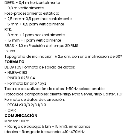
DGPS: - 0,4 m horizontalmente
- 0,8 m verticalmente
Post-procesamiento estático:
- 2,5 mm + 0,5 ppm horizontalmente
- 5 mm + 0,5 ppm verticalmente
RTK:
- 8 mm + 1 ppm horizontalmente
- 15 mm + 1 ppm verticalmente
SBAS: < 1,0 m Precisión de tiempo 3D RMS
: 20ns
Topografía de inclinación: ± 2,5 cm, con una inclinación de 60°
FORMATO
DE DATOS Formato de salida de datos:
- NMEA-0183
- RINEX 3.02/3.04
- Formato binario *.xyz
Tasa de actualización de datos: 1~50Hz seleccionable
Protocolos compatibles: cliente Ntrip, Ntrip Server, Ntrip Caster, TCP
Formato de datos de corrección:
- RTCM v3.3/3.2/3.1/3.0
- CMR
COMUNICACIÓN
Módem UHF2:
- Rango de trabajo: 5 km – 15 km3, en entornos
ideales - Rango de frecuencia: 410-470MHz