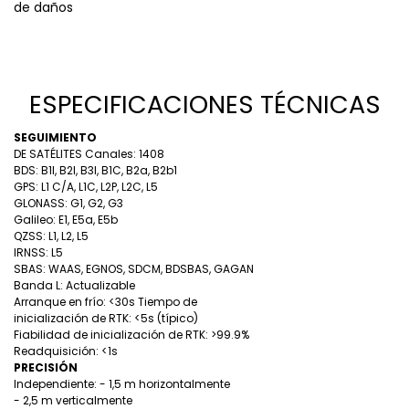
de daños
ESPECIFICACIONES TÉCNICAS
SEGUIMIENTO
DE SATÉLITES Canales: 1408
BDS: B1I, B2I, B3I, B1C, B2a, B2b1
GPS: L1 C/A, L1C, L2P, L2C, L5
GLONASS: G1, G2, G3
Galileo: E1, E5a, E5b
QZSS: L1, L2, L5
IRNSS: L5
SBAS: WAAS, EGNOS, SDCM, BDSBAS, GAGAN
Banda L: Actualizable
Arranque en frío: <30s Tiempo de
inicialización de RTK: <5s (típico)
Fiabilidad de inicialización de RTK: >99.9%
Readquisición: <1s
PRECISIÓN
Independiente: - 1,5 m horizontalmente
- 2,5 m verticalmente