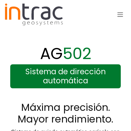
Ir al contenido
AG
502
Sistema de dirección
automática
Máxima precisión.
Mayor rendimiento.