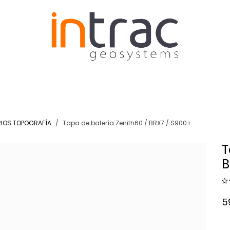
N Y EDIFIFACIÓN
AGRICULTURA
DRONES RTK
IOS TOPOGRAFÍA
Tapa de batería Zenith60 / BRX7 / S900+
T
B
5