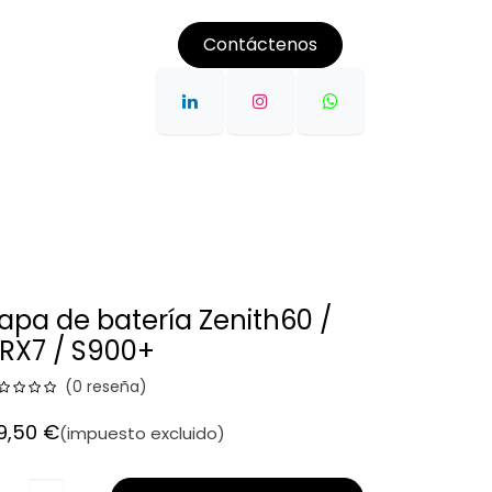
Contáctenos
CONTROL DE MAQUINARIA 3D
ALQUILER
POST VEN
apa de batería Zenith60 /
RX7 / S900+
(0 reseña)
9,50
€
(impuesto excluido)